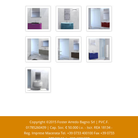
Copyright ©2015 Foster Arredo Bagno Srl | PI/C.F.
01785260439 | Cap. Soc. € 50.000 i.v. - Iscr. REA 18134 -
Reg. Imprese Macerata Tel. +39 0733 400100 Fax +39 0733