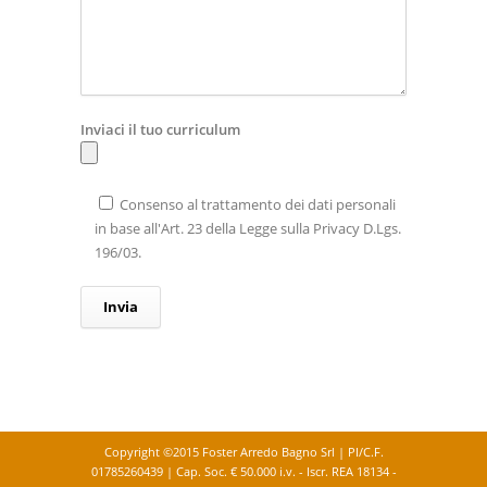
Inviaci il tuo curriculum
Consenso al trattamento dei dati personali
in base all'Art. 23 della Legge sulla Privacy D.Lgs.
196/03.
Copyright ©2015 Foster Arredo Bagno Srl | PI/C.F.
01785260439 | Cap. Soc. € 50.000 i.v. - Iscr. REA 18134 -