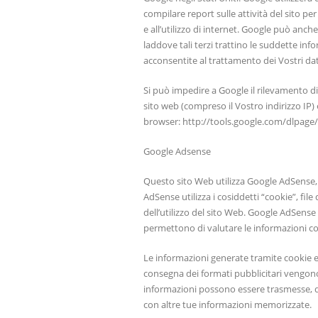
compilare report sulle attività del sito per g
e all’utilizzo di internet. Google può anch
laddove tali terzi trattino le suddette inf
acconsentite al trattamento dei Vostri dati
Si può impedire a Google il rilevamento di
sito web (compreso il Vostro indirizzo IP) 
browser: http://tools.google.com/dlpag
Google Adsense
Questo sito Web utilizza Google AdSense, u
AdSense utilizza i cosiddetti “cookie”, fi
dell’utilizzo del sito Web. Google AdSense 
permettono di valutare le informazioni com
Le informazioni generate tramite cookie e W
consegna dei formati pubblicitari vengono
informazioni possono essere trasmesse, da 
con altre tue informazioni memorizzate.