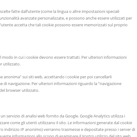
scelte fatte dall’utente (come la lingua o altre impostazioni speciali
unzionalità avanzate personalizzate, e possono anche essere utilizzati per
sito l’utente accetta che tali cookie possono essere memorizzati sul proprio
 modo in cui i cookie devono essere trattati. Per ulteriori informazioni
 utilizzato.
 anonima” sui siti web, accettando i cookie per poi cancellarli
 di navigazione. Per ulteriori informazioni riguardo la “navigazione
l browser utilizzato.
un servizio di analisi web fornito da Google. Google Analytics utilizza i
zzare come gli utenti utilizzano il sito. Le informazioni generate dal cookie
stro indirizzo IP anonimo) verranno trasmesse e depositate presso i server di
 queste informazioni allo scopo di esaminare il Vostro utilizzo del sito web,