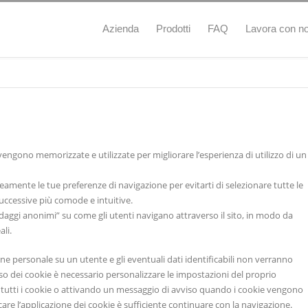
Azienda
Prodotti
FAQ
Lavora con no
vengono memorizzate e utilizzate per migliorare l’esperienza di utilizzo di un
ente le tue preferenze di navigazione per evitarti di selezionare tutte le
successive più comode e intuitive.
aggi anonimi” su come gli utenti navigano attraverso il sito, in modo da
li.
e personale su un utente e gli eventuali dati identificabili non verranno
’uso dei cookie è necessario personalizzare le impostazioni del proprio
tutti i cookie o attivando un messaggio di avviso quando i cookie vengono
re l’applicazione dei cookie è sufficiente continuare con la navigazione.