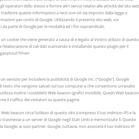
li operatori dello stesso e fornire altri servizi relativi alle attività del sito we
e trasferire queste informazioni a terzi ove ciò sia imposto dalla legge o
ormazioni per conto di Google. Utilizzando il presente sito web, voi
 da parte di Google per le modalità ed i fini sopraindicati.
 un cookie che viene generato a causa di e legato al Vostro utilizzo di questo
e l’elaborazione di tali dati scaricando e installando questo plugin per il
e/gaoptout?hl=en
n servizio per includere la pubblicità di Google Inc. (“Google”). Google
le di testo che vengono salvati sul tuo computer e che consentono un’analisi
utilizza inoltre i cosiddetti Web beacon (grafici invisibili). Questi Web beacon
e il traffico dei visitatori su queste pagine.
eb beacon circa l’utilizzo di questo sito (compreso il tuo indirizzo IP) e la
 trasmesse a un server di Google negli Stati Uniti e memorizzate lì. Queste
Google, ai suoi partner. Google, tuttavia, non assocerà il tuo indirizzo IP