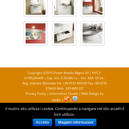
Copyright ©2015 Foster Arredo Bagno Srl | PI/C.F.
01785260439 | Cap. Soc. € 50.000 i.v. - Iscr. REA 18134 -
Reg. Imprese Macerata Tel. +39 0733 400100 Fax +39 0733
579420 Mob. 329 6891237
Privacy Policy
|
Informativa Cookie
|
Web Design by
ideArt
|
|
Il nostro sito utilizza i cookie. Continuando a navigare nel sito accetti il
loro utilizzo.
Accetto
Maggiori informazioni